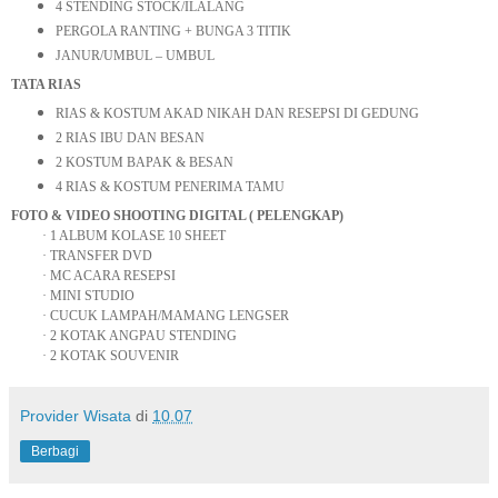
4 STENDING STOCK/ILALANG
PERGOLA RANTING + BUNGA 3 TITIK
JANUR/UMBUL – UMBUL
TATA RIAS
RIAS & KOSTUM AKAD NIKAH DAN RESEPSI DI GEDUNG
2 RIAS IBU DAN BESAN
2 KOSTUM BAPAK & BESAN
4 RIAS & KOSTUM PENERIMA TAMU
FOTO & VIDEO SHOOTING DIGITAL ( PELENGKAP)
·
1 ALBUM KOLASE 10 SHEET
·
TRANSFER DVD
·
MC ACARA RESEPSI
·
MINI STUDIO
·
CUCUK LAMPAH/MAMANG LENGSER
·
2 KOTAK ANGPAU STENDING
·
2 KOTAK SOUVENIR
Provider Wisata
di
10.07
Berbagi